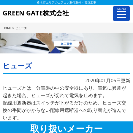
桑名市エリアのエアコン取付取外・電気工事
MENU
GREEN GATE株式会社
toggle
naviga
HOME
>
ヒューズ
施工事例詳細
ヒューズ
2020年01月06日更新
ヒューズとは、分電盤の中の安全器にあり、電気に異常が
起きた場合、ヒューズが切れて電気を止めます。
配線用遮断器はスイッチが下がるだけのため、ヒューズ交
換の手間がかからない配線用遮断器への取り替えが進んで
います。
取り扱いメーカー