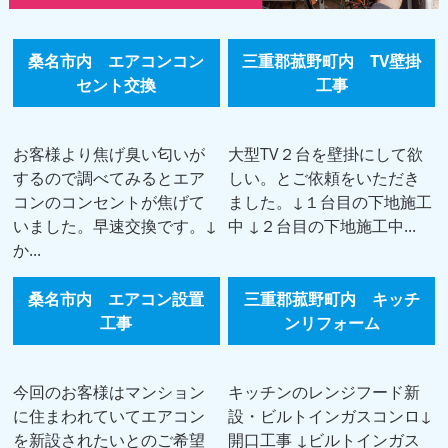
桑名市内 エアコンコン
三重郡菰野町内 TV壁掛
セント交換
工事
お客様より焦げ臭い匂いが
大型TV２台を壁掛にして欲
するので調べてみるとエア
しい。とご依頼をいただき
コンのコンセントが焦げて
ました。↓１台目の下地施工
いました。早速交換です。↓
中 ↓２台目の下地施工中...
か...
桑名市内 エアコン設置
三重郡菰野町内 キッチ
工事
ンリフォーム
今回のお客様はマンション
キッチンのレンジフード新
に住まわれていてエアコン
設・ビルトインガスコンロ↓
を新設されたいとのご希望
開口工事 ↓ビルトインガス