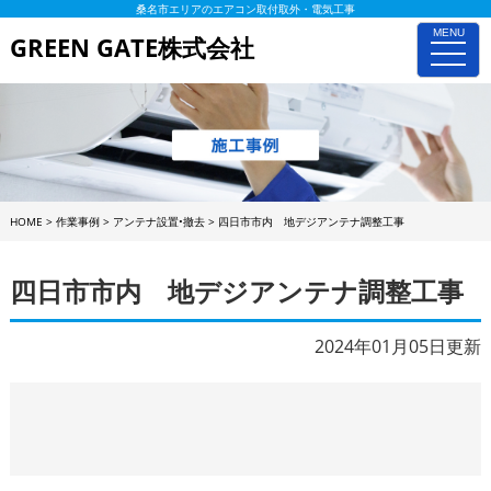
桑名市エリアのエアコン取付取外・電気工事
MENU
GREEN GATE株式会社
toggle
naviga
HOME
>
作業事例
>
アンテナ設置•撤去
>
四日市市内 地デジアンテナ調整工事
四日市市内 地デジアンテナ調整工事
2024年01月05日更新