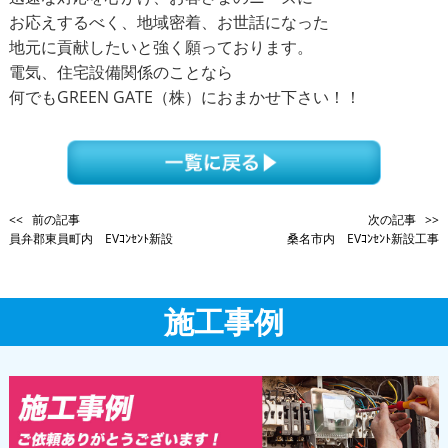
お応えするべく、地域密着、お世話になった
地元に貢献したいと強く願っております。
電気、住宅設備関係のことなら
何でもGREEN GATE（株）におまかせ下さい！！
<< 前の記事
次の記事 >>
員弁郡東員町内 EVｺﾝｾﾝﾄ新設
桑名市内 EVｺﾝｾﾝﾄ新設工事
施工事例