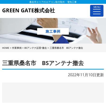
桑名市エリアのエアコン取付取外・電気工事
MENU
GREEN GATE株式会社
toggle
naviga
HOME
>
作業事例
>
BSアンテナ設置•撤去
>
三重県桑名市 BSアンテナ撤去
三重県桑名市 BSアンテナ撤去
2022年11月10日更新