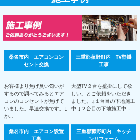
桑名市内 エアコンコン
三重郡菰野町内 TV壁掛
セント交換
工事
お客様より焦げ臭い匂いが
大型TV２台を壁掛にして欲
するので調べてみるとエア
しい。とご依頼をいただき
コンのコンセントが焦げて
ました。↓１台目の下地施工
いました。早速交換です。↓
中 ↓２台目の下地施工中...
か...
桑名市内 エアコン設置
三重郡菰野町内 キッチ
工事
ンリフォーム